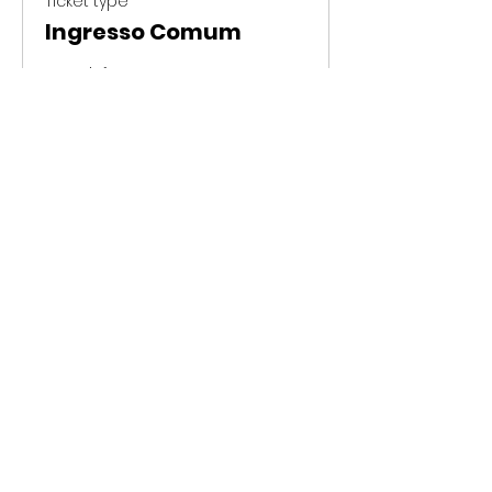
Ticket type
Ingresso Comum
More info
Price
R$60.00
+R$1.50 ticket service fee
Sale ended
Ticket type
Ingresso Meia
More info
Price
R$30.00
+R$0.75 ticket service fee