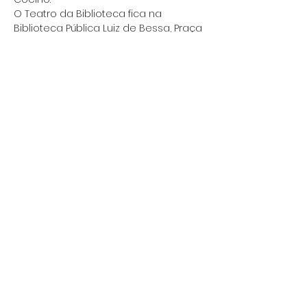
O Teatro da Biblioteca fica na 
Biblioteca Pública Luiz de Bessa, Praça 
da Liberdade, nº 21. Os ingressos 
custam R$ 70,00 inteira e R$ 35,00 
meia a preços promocionais até o 
dia 25 de junho e já estão à venda 
pelo site 
www.luanovacultural.com/ingressos
"Está sendo muito gratificante e 
prazeroso fazer…
Show More
(31) 99625.6195
andresallescoelho@gmail.com