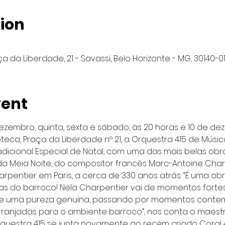
ion
a da Liberdade, 21 - Savassi, Belo Horizonte - MG, 30140-010
vent
dezembro, quinta, sexta e sábado, às 20 horas e 10 de dez
oteca, Praça da Liberdade nº 21, a Orquestra 415 de Músic
adicional Especial de Natal, com uma das mais belas obr
da Meia Noite, do compositor francês Marc-Antoine Char
harpentier em Paris, a cerca de 330 anos atrás. “É uma ob
as do barroco! Nela Charpentier vai de momentos fortes
e uma pureza genuína, passando por momentos contem
arranjadas para o ambiente barroco”, nos conta o maestr
rquestra 415 se junta novamente ao recém criado Coral 