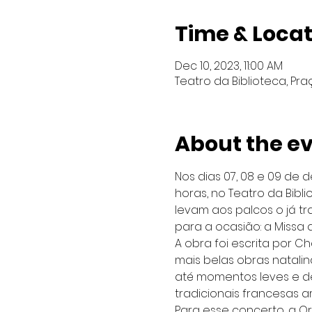
Time & Locat
Dec 10, 2023, 11:00 AM
Teatro da Biblioteca, Praç
About the e
Nos dias 07, 08 e 09 de 
horas, no Teatro da Bibli
levam aos palcos o já tr
para a ocasião: a Missa 
A obra foi escrita por C
mais belas obras natalin
até momentos leves e d
tradicionais francesas 
Para esse concerto, a O