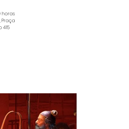
0 horas
, Praça
o 415