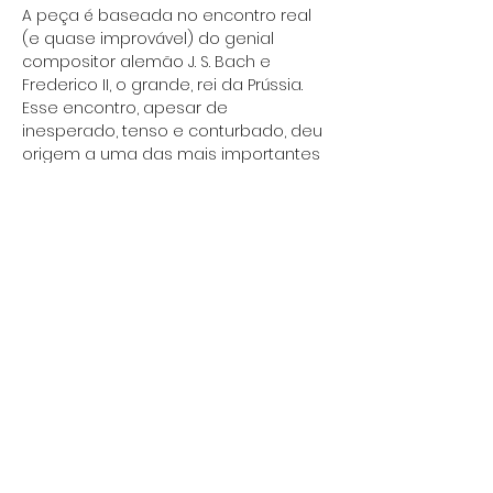
A peça é baseada no encontro real 
(e quase improvável) do genial 
compositor alemão J. S. Bach e 
Frederico II, o grande, rei da Prússia. 
Esse encontro, apesar de 
inesperado, tenso e conturbado, deu 
origem a uma das mais importantes 
coleções musicais de Bach, a 
Oferenda Musical. No palco, atores e 
orquestra se revezam para recriar 
esse arrebatador confronto. O 
espetáculo conta com dois atores: 
Luciano Luppi no papel de Bach e 
Marco Túlio Zerlotini no papel de 
Frederico. O repertório será 
executado ao…
Show More