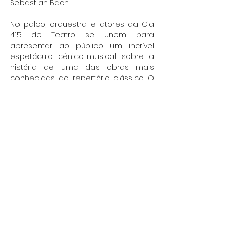
Sebastian Bach.
No palco, orquestra e atores da Cia 
415 de Teatro se unem para 
apresentar ao público um incrível 
espetáculo cênico-musical sobre a 
história de uma das obras mais 
conhecidas do repertório clássico. O 
espetáculo, escrito por André Salles-
Coelho, traz alguns fatos relevantes: 
além de esclarecer a autoria do 
famoso minueto de Bach, todas as 
músicas apresentadas durante o 
concerto são, ou minuetos de Bach 
ou obras de Christian Petzold. O 
concerto também será regido pelo 
autor do espetáculo,…
Show More