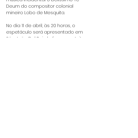
Deum do compositor colonial 
mineiro Lobo de Mesquita.
No dia 11 de abril, às 20 horas, o 
espetáculo será apresentado em 
São João Del Rei, de forma gratuita, 
no Teatro Municipal, no dia 18 de abril, 
às 20 horas, é a vez de Ouro Preto 
receber o espetáculo dentro da 
programação da Semana da 
Inconfidência, no mais antigo teatro 
da américa latina, a Casa da Ópera, 
também de forma gratuita. E nos dias 
23, 24 e 25 de…
Mostrar mais