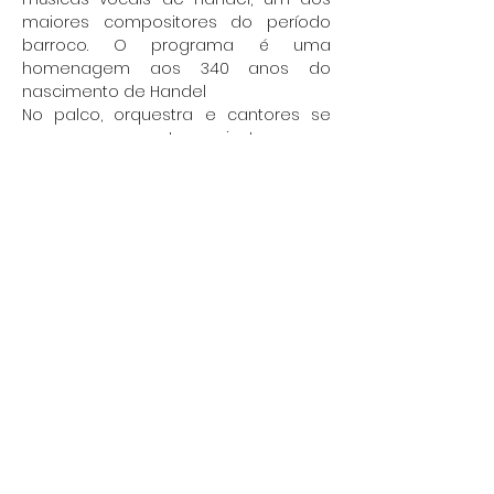
maiores compositores do período 
barroco. O programa é uma 
homenagem aos 340 anos do 
nascimento de Handel
No palco, orquestra e cantores se 
unem para executarem, juntos, essas 
músicas belíssimas. O concerto terá a 
regência do maestro André Salles-
Coelho.
O Teatro da Biblioteca fica na 
Biblioteca Pública Luiz de Bessa, Praça 
da Liberdade, nº 21. Os ingressos 
estão à venda pelo site 
www.luanovacultural.com
Mostrar mais