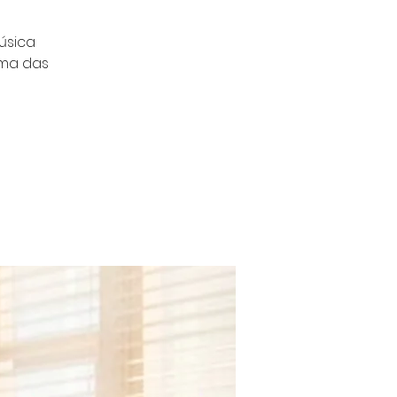
úsica
uma das