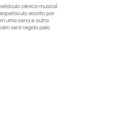
petáculo cênico-musical 
spetáculo, escrito por 
lam uma cena e outra 
bém será regido pelo 