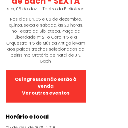
de Bach - SEXTA
sex., 05 de dez.
  |  
Teatro da Biblioteca
Nos dias 04, 05 e 06 de dezembro,
quinta, sexta e sábado, às 20 horas,
no Teatro da Biblioteca, Praça da
Liberdade nº 21, o Coro 415 e a
Orquestra 415 de Música Antiga levam
aos palcos trechos selecionados do
belíssimo Oratório de Natal de J. S.
Bach.
Os ingressos não estão à
venda
Ver outros eventos
Horário e local
05 de dez. de 2025, 20:00