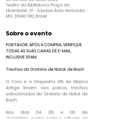
Teatro da Biblioteca, Praça da
Liberdade, 21 - Savassi, Belo Horizonte -
MG, 30140-010, Brasil
Sobre o evento
POR FAVOR, APÓS A COMPRA, VERIFIQUE 
TODAS AS SUAS CAIXAS DE E-MAIL, 
INCLUSIVE SPAM.
Trechos do Oratório de Natal, de Bach
O Coro e a Orquestra 415 de Música 
Antiga levam aos palcos trechos 
selecionados do Oratório de Natal, de 
Bach.
Nos dias 04, 05 e 06 de 
dezembro, quinta, sexta e sábado, às 
20 horas, no Teatro da 
Biblioteca, Praça da Liberdade nº 21, o 